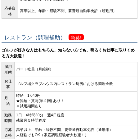
応募資
高卒以上、年齢・経験不問、
要普通自動車免許（通勤用）
格
レストラン（調理補助）
急募!
ゴルフが好きな方はもちろん、知らない方でも、明るくお仕事に取りくめ
る方大歓迎！
雇用
パート社員（月給制）
形態
お仕
ゴルフ場クラブハウス内レストラン厨房における調理全般
事
時給 1,040円
月
★昇給・賞与(年２回) あり！
給
※試用期間あり
勤務
1日 4時間30分 週4日程度
時間
残業月５時間程度
応募
高卒以上、
年齢・経験不問、
要普通自動車免許（通勤用）
資格
未経験でもOK（家庭調理経験者大歓迎！）