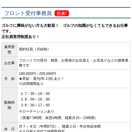
フロント受付事務員
急募!
ゴルフに興味がない方も大歓迎！ ゴルフの知識がなくてもできるお仕事
です。
正社員登用制度あり！
雇用形
契約社員（月給制）
態
フロントでの受付、精算、お客様のお出迎え・お見送りなどの接客業
お仕事
務です
180,000円～205,000円
月 給
★昇給・賞与(年２回) あり！
※試用期間あり
7：30～16：00
8：00～16：30
勤務時
8：30～17：00
間
※ローテーションあり
（実働7.5時間、休憩1時間、残業月10～15時間）
月７～８日（年間87日）、隔週２日・年次有給休暇
休 日
※土日祝も交代で休暇取得可