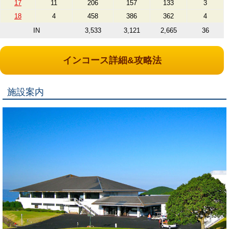
17
11
206
157
133
3
18
4
458
386
362
4
IN
3,533
3,121
2,665
36
インコース詳細&攻略法
施設案内